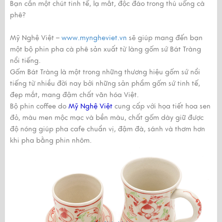
Bạn cần một chút tinh tế, lạ mắt, độc đáo trong thú uống cà
phê?
Mỹ Nghệ Việt –
www.myngheviet.vn
sẽ giúp mang đến bạn
một bộ phin pha cà phê sản xuất từ làng gốm sứ
Bát Tràng
nổi tiếng.
Gốm
Bát Tràng
là một trong những thương hiệu gốm sứ nổi
tiếng từ nhiều đời nay bởi những sản phẩm gốm sứ tinh tế,
đẹp mắt, mang đậm chất văn hóa Việt.
Bộ phin coffee do
Mỹ Nghệ Việt
cung cấp với họa tiết hoa sen
đỏ, màu men mộc mạc và bền màu, chất gốm dày giữ được
độ nóng giúp pha cafe chuẩn vị, đậm đà, sánh và thơm hơn
khi pha bằng phin nhôm.