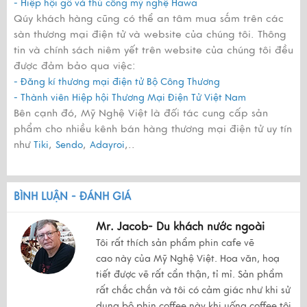
- Hiệp hội gỗ và thủ công mỹ nghệ Hawa
Qúy khách hàng cũng có thể an tâm mua sắm trên các
sàn thương mại điện tử và website của chúng tôi. Thông
tin và chính sách niêm yết trên website của chúng tôi đều
được đảm bảo qua việc:
- Đăng kí thương mại điện tử Bộ Công Thương
- Thành viên Hiệp hội Thương Mại Điện Tử Việt Nam
Bên cạnh đó, Mỹ Nghệ Việt là đối tác cung cấp sản
phẩm cho nhiều kênh bán hàng thương mại điện tử uy tín
như
,
,
,..
Tiki
Sendo
Adayroi
BÌNH LUẬN - ĐÁNH GIÁ
Mr. Jacob- Du khách nước ngoài
Tôi rất thích sản phẩm phin cafe vẽ
cao này của Mỹ Nghệ Việt. Hoa văn, hoạ
tiết được vẽ rất cẩn thận, tỉ mỉ. Sản phẩm
rất chắc chắn và tôi có cảm giác như khi sử
dụng bộ phin coffee này khi uống coffee tôi