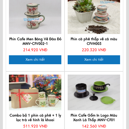
Phin Cafe Men Bóng Vẽ Đào Đỏ
Phin cà phê thấp vẽ cá màu
MNV-CFV002-1
CFVH003
214.920 VNĐ
220.320 VNĐ
Xem chi tiết
Xem chi tiết
Combo bộ 1 phin cà phê + 1 ly
Phin Cafe Gốm In Logo Màu
lọc trà vẽ hình lá khoai
Xanh Lá Thấp MNV-CF01
511.920 VNĐ
142.560 VNĐ