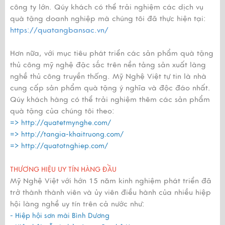
công ty lớn. Qúy khách có thể trải nghiệm các dịch vụ
quà tặng doanh nghiệp mà chúng tôi đã thực hiện tại:
https://quatangbansac.vn/
Hơn nữa, với mục tiêu phát triển các sản phẩm quà tặng
thủ công mỹ nghệ đặc sắc trên nền tảng sản xuất làng
nghề thủ công truyền thống. Mỹ Nghệ Việt tự tin là nhà
cung cấp sản phẩm quà tặng ý nghĩa và độc đáo nhất.
Qúy khách hàng có thể trải nghiệm thêm các sản phẩm
quà tặng của chúng tôi theo:
=>
http://quatetmynghe.com/
=>
http://tangia-khaitruong.com/
=>
http://quatotnghiep.com/
THƯƠNG HIỆU UY TÍN HÀNG ĐẦU
Mỹ Nghệ Việt với hớn 15 năm kinh nghiệm phát triển đã
trở thành thành viên và ủy viên điều hành của nhiều hiệp
hội làng nghề uy tín trên cả nước như:
- Hiệp hội sơn mài Bình Dương