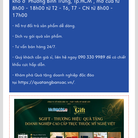
kho ở
Phường Bình Trưng, Tp.HCM , mở cửa từ
8h00 - 18h00 từ T2 - T6, T7 - CN từ 8h00 -
17h00
- Hỗ trợ đổi trả sản phẩm dễ dàng.
- Dịch vụ gói quà sản phẩm.
- Tư vấn bán hàng 24/7.
090 330 9989
- Quý khách cần giá sỉ, liên hệ ngay
để có chiết
khấu cực hấp dẫn.
- Khám phá Quà tặng doanh nghiệp độc đáo
https://quatangbansac.vn/
tại
.