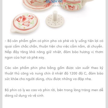
- Bộ sản phẩm gồm có phin pha cà phê và ly uống tiện lợi có
quai cầm chắc chắn, thuận tiện cho việc cầm nắm, di chuyển.
Nắp đậy tăng khả năng giữ nhiệt, đảm bảo hương vị thơm
ngon của hạt cà phê xay.
Các sản phẩm phin pha bằng gốm được sản xuất theo kỹ
thuật thủ công và nung chín ở nhiệt độ 1200 độ C, đảm bảo
sức khỏe cho người dùng, chịu được những va đập nhẹ.
Bộ phin có ly eo cao và phin rời, bên trong lòng tráng men dễ
dàng sử dụng và vệ sinh.