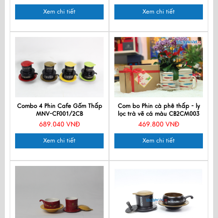
Xem chi tiết
Xem chi tiết
Combo 4 Phin Cafe Gốm Thấp
Com bo Phin cà phê thấp - ly
MNV-CF001/2CB
lọc trà vẽ cá màu CB2CM003
689.040 VNĐ
469.800 VNĐ
Xem chi tiết
Xem chi tiết