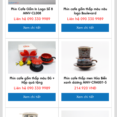
Phin Cafe Gốm In Logo Số 8
Phin cafe gốm thấp màu nâu
MNV-CL008
logo Boulevard
Liên hệ 090 330 9989
Liên hệ 090 330 9989
Xem chi tiết
Xem chi tiết
Phin cafe gốm thấp màu Đỏ +
Phin cafe thấp men Hỏa Biến
Hộp quà tặng
xanh dương MNV-CFM001-5
Liên hệ 090 330 9989
214.920 VNĐ
Xem chi tiết
Xem chi tiết