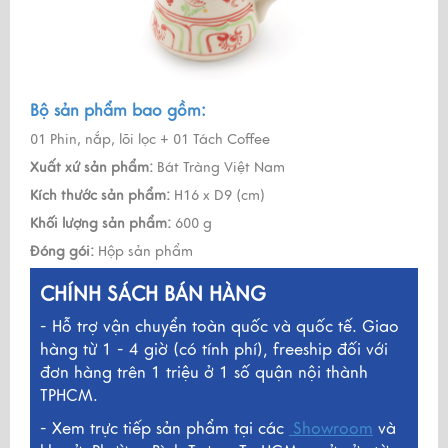
Bộ sản phẩm bao gồm:
01 Phin, nắp, lõi lọc + 01 Tách Coffee
Xuất xứ sản phẩm:
Bát Tràng Việt Nam
Kích thước sản phẩm:
H16 x D9 (cm)
Khối lượng sản phẩm:
600 g
Đóng gói:
Hộp sản phẩm
CHÍNH SÁCH BÁN HÀNG
- Hỗ trợ vận chuyển toàn quốc và quốc tế. Giao
hàng từ 1 - 4 giờ (có tính phí), freeship đối với
đơn hàng trên 1 triệu ở 1 số quận nội thành
TPHCM.
- Xem trực tiếp sản phẩm tại các
Showroom
và