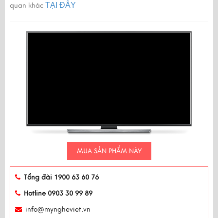
TẠI ĐÂY
quan khác
MUA SẢN PHẨM NÀY
Tổng đài 1900 63 60 76
Hotline 0903 30 99 89
info@myngheviet.vn