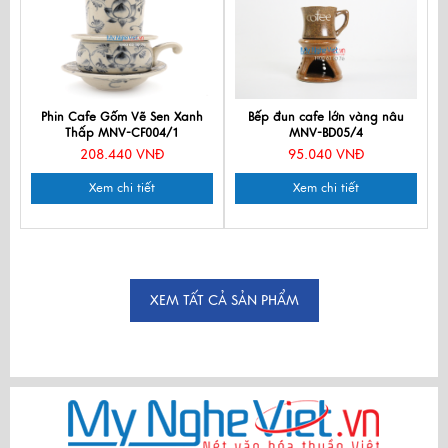
Phin Cafe Gốm Vẽ Sen Xanh
Bếp đun cafe lớn vàng nâu
Thấp MNV-CF004/1
MNV-BD05/4
208.440 VNĐ
95.040 VNĐ
Xem chi tiết
Xem chi tiết
XEM TẤT CẢ SẢN PHẨM