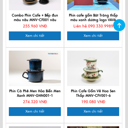
Combo Phin Cafe + Bếp đun
Phin cafe gốm Bát Tràng thấp
màu nâu MNV-CF001 nâu
màu xanh dương logo VAVA
255.960 VNĐ
Liên hệ 090 330 9989
Xem chi tiết
Xem chi tiết
Phin Cà Phê Men Hỏa Biến Men
Phin Cafe Gốm Vẽ Hoa Sen
Xanh MNV-GHN001-1
Thấp MNV-CFV001-6
274.320 VNĐ
190.080 VNĐ
Xem chi tiết
Xem chi tiết