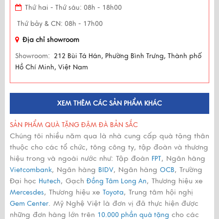
Thứ hai - Thứ sáu: 08h - 18h00
Thứ bảy & CN: 08h - 17h00
Địa chỉ showroom
Showroom:
212 Bùi Tá Hán, Phường Bình Trưng, Thành phố
Hồ Chí Minh, Việt Nam
XEM THÊM CÁC SẢN PHẨM KHÁC
SẢN PHẨM QUÀ TẶNG ĐẬM ĐÀ BẢN SẮC
Chúng tôi nhiều năm qua là nhà cung cấp quà tặng thân
thuộc cho các tổ chức, tông công ty, tập đoàn và thương
hiệu trong và ngoài nước như: Tập đoàn
, Ngân hàng
FPT
, Ngân hàng
, Ngân hàng
, Trường
Vietcombank
BIDV
OCB
Đại học
, Gạch
, Thương hiệu xe
Hutech
Đồng Tâm Long An
, Thương hiệu xe
, Trung tâm hội nghị
Mercesdes
Toyota
. Mỹ Nghệ Việt là đơn vị đã thực hiện được
Gem Center
những đơn hàng lớn trên
cho các
10.000 phần quà tặng