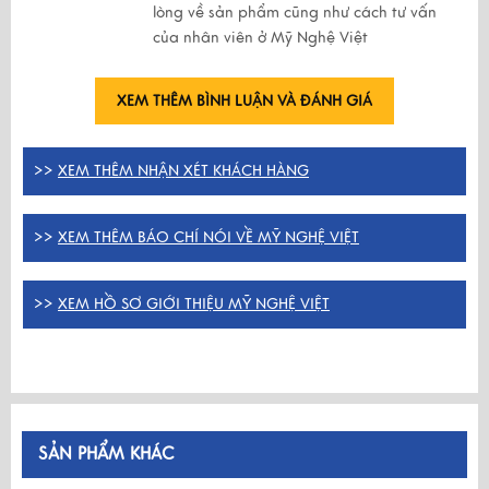
lòng về sản phẩm cũng như cách tư vấn
của nhân viên ở Mỹ Nghệ Việt
XEM THÊM BÌNH LUẬN VÀ ĐÁNH GIÁ
>>
XEM THÊM NHẬN XÉT KHÁCH HÀNG
>>
XEM THÊM BÁO CHÍ NÓI VỀ MỸ NGHỆ VIỆT
>>
XEM HỒ SƠ GIỚI THIỆU MỸ NGHỆ VIỆT
SẢN PHẨM KHÁC