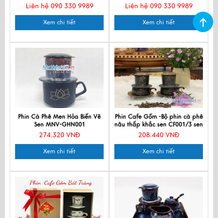
Liên hệ 090 330 9989
Liên hệ 090 330 9989
Xem chi tiết
Xem chi tiết
Phin Cà Phê Men Hỏa Biến Vẽ
Phin Cafe Gốm -Bộ phin cà phê
Sen MNV-GHN001
nâu thấp khắc sen CF001/3 sen
274.320 VNĐ
208.440 VNĐ
Xem chi tiết
Xem chi tiết