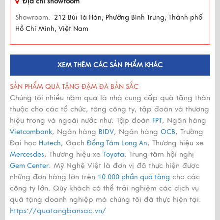
Địa chỉ showroom
Showroom:
212 Bùi Tá Hán, Phường Bình Trưng, Thành phố
Hồ Chí Minh, Việt Nam
XEM THÊM CÁC SẢN PHẨM KHÁC
SẢN PHẨM QUÀ TẶNG ĐẬM ĐÀ BẢN SẮC
Chúng tôi nhiều năm qua là nhà cung cấp quà tặng thân
thuộc cho các tổ chức, tông công ty, tập đoàn và thương
hiệu trong và ngoài nước như: Tập đoàn
, Ngân hàng
FPT
, Ngân hàng
, Ngân hàng
, Trường
Vietcombank
BIDV
OCB
Đại học
, Gạch
, Thương hiệu xe
Hutech
Đồng Tâm Long An
, Thương hiệu xe
, Trung tâm hội nghị
Mercesdes
Toyota
. Mỹ Nghệ Việt là đơn vị đã thực hiện được
Gem Center
những đơn hàng lớn trên
cho các
10.000 phần quà tặng
công ty lớn. Qúy khách có thể trải nghiệm các dịch vụ
quà tặng doanh nghiệp mà chúng tôi đã thực hiện tại:
https://quatangbansac.vn/