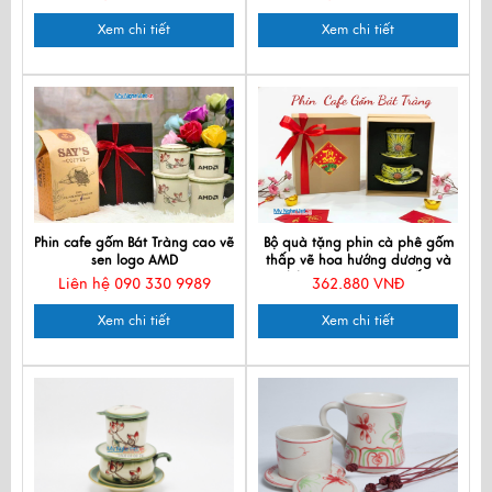
Xem chi tiết
Xem chi tiết
Phin cafe gốm Bát Tràng cao vẽ
Bộ quà tặng phin cà phê gốm
sen logo AMD
thấp vẽ hoa hướng dương và
hộp quà tặng cao cấp
Liên hệ 090 330 9989
362.880 VNĐ
CBCFVH001
Xem chi tiết
Xem chi tiết