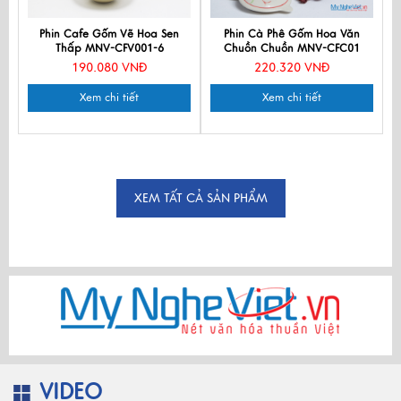
Phin Cafe Gốm Vẽ Hoa Sen
Phin Cà Phê Gốm Hoa Văn
Thấp MNV-CFV001-6
Chuồn Chuồn MNV-CFC01
190.080 VNĐ
220.320 VNĐ
Xem chi tiết
Xem chi tiết
XEM TẤT CẢ SẢN PHẨM
VIDEO