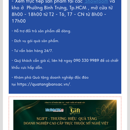
- Xem trực tiếp sản phẩm tại các
Showroom
và
kho ở
Phường Bình Trưng, Tp.HCM , mở cửa từ
8h00 - 18h00 từ T2 - T6, T7 - CN từ 8h00 -
17h00
- Hỗ trợ đổi trả sản phẩm dễ dàng.
- Dịch vụ gói quà sản phẩm.
- Tư vấn bán hàng 24/7.
090 330 9989
- Quý khách cần giá sỉ, liên hệ ngay
để có chiết
khấu cực hấp dẫn.
- Khám phá Quà tặng doanh nghiệp độc đáo
https://quatangbansac.vn/
tại
.