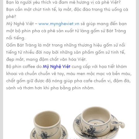
Bạn là người yêu thích và đam mê hương vị cà phê Việt?
Bạn cần một chút tinh tế, lạ mắt, độc đáo trong thú uống cà
phê?
Mỹ Nghệ Việt –
www.myngheviet.vn
sẽ giúp mang đến bạn
một bộ phin pha cà phê sản xuất từ làng gốm sứ
Bát Tràng
nổi tiếng.
Gốm
Bát Tràng
là một trong những thương hiệu gốm sứ nổi
tiếng từ nhiều đời nay bởi những sản phẩm gốm sứ tinh tế,
đẹp mắt, mang đậm chất văn hóa Việt.
Bộ phin coffee do
Mỹ Nghệ Việt
cung cấp với họa tiết khóm
khoai và chuồn chuồn vẽ tay, màu men mộc mạc và bền màu,
chất gốm giữ được độ nóng giúp pha cafe chuẩn vị, đậm đà,
sánh và thơm hơn khi pha bằng phin nhôm.