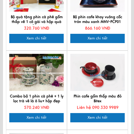
Bộ quà tặng phin cà phê gốm
Bộ phin cafe khay vuông cốc
thấp vẽ 1 cô gái và hộp quà
tròn màu xanh MNV-PCP01
tặng cao cấp CBCFVH004.4
320.760 VNĐ
866.160 VNĐ
Xem chi tiết
Xem chi tiết
Combo bộ 1 phin cà phê + 1 ly
Phin cafe gốm thấp màu đỏ
lọc trà vẽ lá ô liu+ hộp đẹp
Bitex
570.240 VNĐ
Liên hệ 090 330 9989
Xem chi tiết
Xem chi tiết