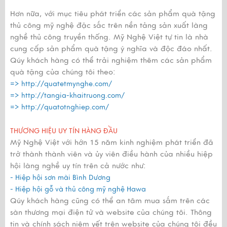
Hơn nữa, với mục tiêu phát triển các sản phẩm quà tặng
thủ công mỹ nghệ đặc sắc trên nền tảng sản xuất làng
nghề thủ công truyền thống. Mỹ Nghệ Việt tự tin là nhà
cung cấp sản phẩm quà tặng ý nghĩa và độc đáo nhất.
Qúy khách hàng có thể trải nghiệm thêm các sản phẩm
quà tặng của chúng tôi theo:
=>
http://quatetmynghe.com/
=>
http://tangia-khaitruong.com/
=>
http://quatotnghiep.com/
THƯƠNG HIỆU UY TÍN HÀNG ĐẦU
Mỹ Nghệ Việt với hớn 15 năm kinh nghiệm phát triển đã
trở thành thành viên và ủy viên điều hành của nhiều hiệp
hội làng nghề uy tín trên cả nước như:
- Hiệp hội sơn mài Bình Dương
- Hiệp hội gỗ và thủ công mỹ nghệ Hawa
Qúy khách hàng cũng có thể an tâm mua sắm trên các
sàn thương mại điện tử và website của chúng tôi. Thông
tin và chính sách niêm yết trên website của chúng tôi đều