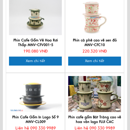
Phin Cafe Gốm Vẽ Hoa Rơi
Phin cà phê cao vẽ sen đỏ
Thấp MNV-CFV001-5
MNV-CFC10
190.080 VNĐ
220.320 VNĐ
Xem chi tiết
Xem chi tiết
Phin Cafe Gốm In Logo Số 9
Phin cafe gốm Bát Tràng cao vẽ
MNV-CL009
hoa văn logo FUJI CAC
Liên hệ 090 330 9989
Liên hệ 090 330 9989