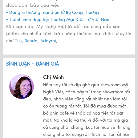
được đảm bảo qua việc:
- Đăng kí thương mại điện tử Bộ Công Thương
- Thành viên Hiệp hội Thương Mại Điện Tử Việt Nam
Bên cạnh đó, Mỹ Nghệ Việt là đối tác cung cấp sản
phẩm cho nhiều kênh bán hàng thương mại điện tử uy tín
như
,
,
,..
Tiki
Sendo
Adayroi
BÌNH LUẬN - ĐÁNH GIÁ
Chị Minh
Hôm nay tôi có dịp ghé qua showroom Mỹ
Nghê Việt, cách bày trí trong showroom rất
đẹp, nhân viên cũng rất nhiệt tình làm tôi
có ấn tượng rất tốt. Tôi đã mua được một
bộ phin cafe vẽ thấp có hoạ tiết rất bắt
mắt. Nó khá lạ và thú vị đối với tôi mà giá
cả cũng phải chăng. Lúc tôi mua về thì ông
chồng nhà tôi cũng rất thích nó. Tôi rất hài