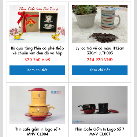
Bộ quà tặng Phin cà phê thấp
Ly lọc trà vẽ cá màu H12cm
vẽ chuồn kim đen đỏ và hộp
330ml LLTH003
quà tặng cao cấp
320.760 VNĐ
214.920 VNĐ
CBCFVH004.6
Xem chi tiết
Xem chi tiết
Phin cafe gốm in logo số 4
Phin Cafe Gốm In Logo Số 7
MNV-CL004
MNV-CL007